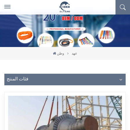
عهد
وطن
فئات المنتج