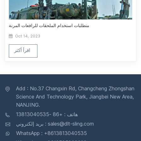
متطلبات استخدام الملحقات للرافعات المرنة
Oct 14, 2023
اقرأ أكثر
Add : No.37 Changxin Rd, Changcheng Zhongshan
Science And Technology Park, Jiangbei New Area,
NANJING.
هاتف : +86 -13813040535
بريد إلكتروني : sales@dlt-sling.com
WhatsApp : +8613813040535