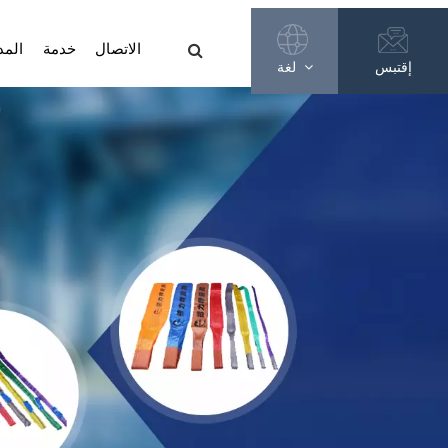
الاتصال
خدمة
المد
إقتبس
لغة
English
Français
Русский
Español
عربي