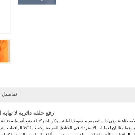
تفاصيل ا
10T رفع حلقة دائرية لا نهاية ل
لاصطناعية وهي ذات تصميم مضغوط للغاية. يمكن لشركتنا تصنيع أنماط مختلفة
الرافعات. يتراوح وزن WLL من 0.5 طن إلى 600 طن. والميزة هي: الوزن الخفيف والشد العالي،
لرافعات والأشرطة الاصطناعية مصنوعة من ألياف البوليستر القوية ولكنها ت