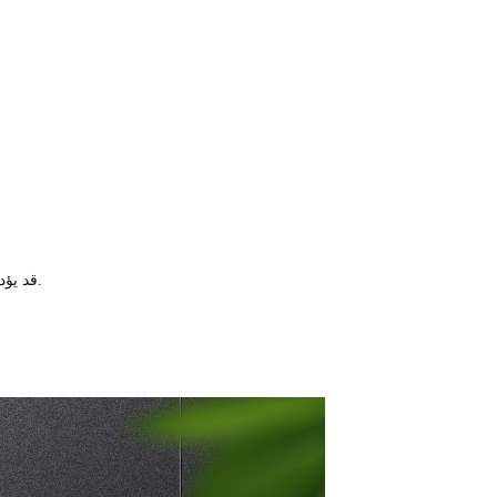
1、قد يؤدي عدم الالتزام بهذا التحذير إلى حدوث تلفيات خطيرة في الحمولة والوفاة أو الإصابة.