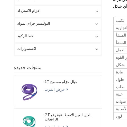
حزام الاسترداد
يكتب
البوليستر حزام المواد
تجارية
المنشأ
خط الركود
المنشأ
اكسسوارات
العمل
القوة
شكل
منتجات جديدة
مادة
طول
1T حبال حزام مسطح
طلب
عرض المزيد
عينة
شهادة
لأصلية
2T العين العين الاصطناعية رفع
لون
الرافعات