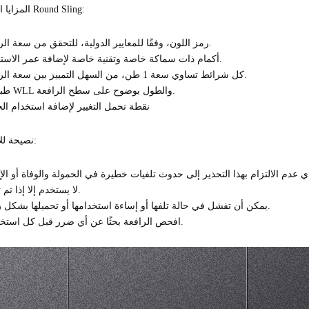
المزايا الفريدة لـ Round Sling:
1、رمز اللون، وفقًا للمعايير الدولية، للتحقق من سعة الرافعة.
2、أكمام ذات سماكة خاصة وتقنية خاصة لإضافة عمر الاستخدام.
3、كل شرائط تساوي سعة 1 طن، من السهل التمييز بين سعة الرافعة.
4 、 طباعة WLL والطول بوضوح على سطح الرافعة.
5 、 نقطة تحمل التغيير لإضافة استخدام الح
نصيحة للاستخدام:
2- لا يستخدم إلا إذا تم تدريبه.
3 、 يمكن أن تفشل في حالة تلفها أو إساءة استخدامها أو تحميلها بشكل زائد.
4 、 افحص الرافعة بحثًا عن أي ضرر قبل كل استخدام.