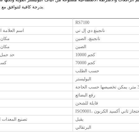
بدرجة كافية لتتوافق مع أي شكل.
RS7100
نانجينغ دي إل تي
اسم العلامة ال
نانجينغ، الصين
مكان 
الصين
مكان 
10000 كجم
حد حمل 
70000 كجم
كسر 
حسب الطلب
البوليستر
رفع البضائع
قابلة للشحن
سي، احتجاز ثاني أكسيد الكربون
يقبل
تصنيع المعدات ا
البرتقالي