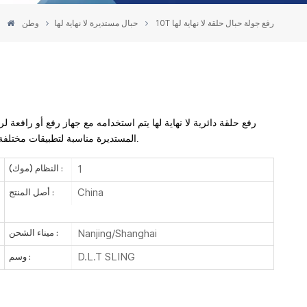
10T رفع جولة حبال حلقة لا نهاية لها
حبال مستديرة لا نهاية لها
وطن
10T رفع حلقة دائرية لا نهاية لها
يتم استخدامه مع جهاز رفع أو رافعة لر
المستديرة مناسبة لتطبيقات مختلفة، اعتمادًا على تركيبها وحمل العمل والطول ووضع الرفع وما إلى ذلك.
1
النظام (موك) :
China
أصل المنتج :
Nanjing/Shanghai
ميناء الشحن :
D.L.T SLING
وسم :