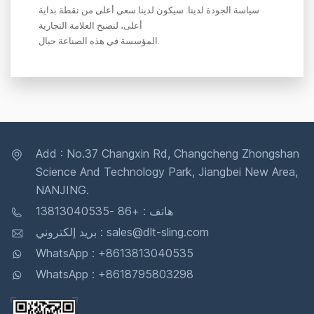
سياسة الجودة لدينا. سيكون لدينا سعي أعلى من نقطة بداية
أعلى، لنصبح العلامة التجارية
المؤسسة في هذه الصناعة حبال.
Add : No.37 Changxin Rd, Changcheng Zhongshan
Science And Technology Park, Jiangbei New Area,
NANJING.
هاتف : +86 -13813040535
بريد إلكتروني : sales@dlt-sling.com
WhatsApp : +8613813040535
WhatsApp : +8618795803298