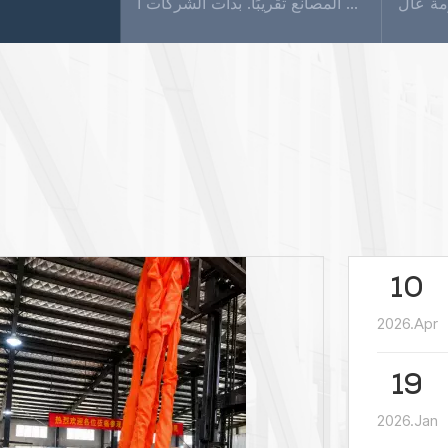
بدأ إنتاج واستخدام أحزمة الرفع المصنوعة من الألياف الاصطناعية في أوروبا والولايات المتحدة منذ 30 عامًا، ويمثل الآن ما يقرب من 70% من إجمالي استهلاك الرفع. ستستخدمه جميع المصانع تقريبًا. بدأت الشركات ا...
10
2026.Apr
19
2026.Jan