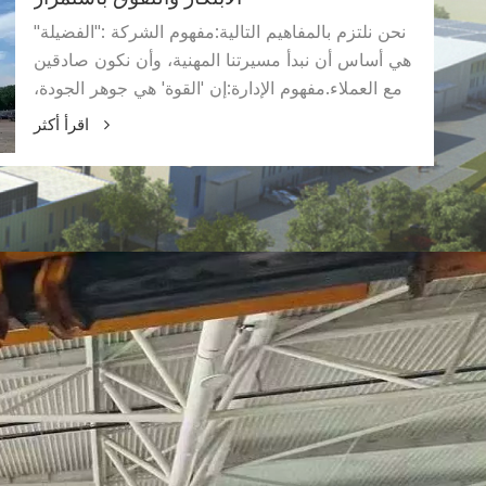
الابتكار والتفوق باستمرار
نحن نلتزم بالمفاهيم التالية:مفهوم الشركة :"الفضيلة"
هي أساس أن نبدأ مسيرتنا المهنية، وأن نكون صادقين
مع العملاء.مفهوم الإدارة:إن 'القوة' هي جوهر الجودة،
وتكون أكثر احترافًا وأكثر دقة.المفهوم المبتكر:'الميزة'
اقرأ أكثر
هي فلسفة العمل، وتحقيق التنمية المستدامة. "منتجات
عالية الجودة تخدم العملاء والابتكار المستمر والتنمية
المستدامة".سياسة الجودة لدينا. سيكون لدينا سعي
أعلى من نقطة بداية أعلى، لنصبح العلامة
التجاريةالمؤسسة في هذه الصناعة حبال.