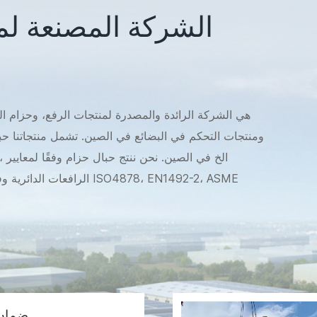
الشركة المصنعة لم
ومنتجات التحكم في البضائع في الصين. تشمل منتجاتنا 
نفسه، يتوفر أيضًا حزام الونش وحزام السحب والخط الرك
والذي يتضمن حزام الخطف، وحزام تمديد الونش، وواقي جذع الشجرة خصيصًا للسوق الأسترالية.