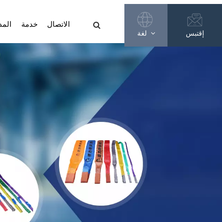
الاتصال
خدمة
المد
إقتبس
لغة
English
Français
Русский
Español
عربي