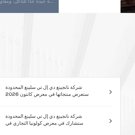
تعتبر حبال الرفع المنسوجة أداة حاسمة في التعامل مع المواد، مما يسمح برفع الأشياء الثقيلة بكفاءة وأمان. ومع ذلك، فمن الضروري استخدام هذه المعدات بشكل صحيح لمنع وقوع الحوادث وضمان سلامة كل من المشغلين و...
الصيانة اليومية للقاذفة المسطحة بسيطة للغاية. باستثناء استخدام المنظفات في بعض الأحيان للتنظيف في الماء، فهي لا تتطلب أي صيانة. تتمتع القاذفة بمقاومة جيدة للتآكل، ومقاومة جيدة جدًا للتآكل، ومقاومة عال...
شركة نانجينغ دي إل تي سلينغ المحدودة
ستعرض منتجاتها في معرض كانتون 2026
- الجناح 13.1D17
شركة نانجينغ دي إل تي سلينغ المحدودة
ستشارك في معرض كولونيا التجاري في
مارس