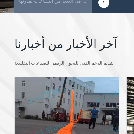
مقدمة: عندما يتعلق الأمر بتأمين البضائع ونقلها، فإن القليل من الأدوات تكون متعددة الاستخدامات وموثوقة مثل أحزمة السقاطة. تُستخدم هذه الأشرطة البسيطة والقوية على نطاق واسع في العديد من الصناعات لقدرتها...
آخر الأخبار من أخبارنا
تقديم الدعم الفني للتحول الرقمي للصناعات التقليدية