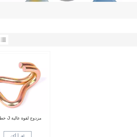
خطاف J مزدوج لقوة عالية