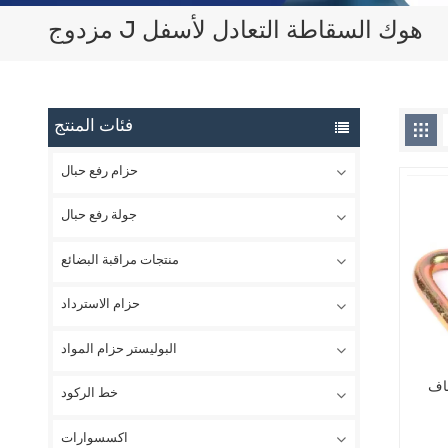
مزدوج J هوك السقاطة التعادل لأسفل
فئات المنتج
حزام رفع حبال
جولة رفع حبال
منتجات مراقبة البضائع
حزام الاسترداد
البوليستر حزام المواد
خط الركود
اكسسوارات