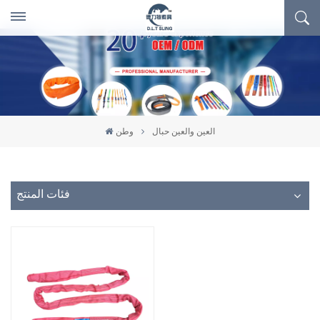
العين والعين حبال
وطن
فئات المنتج