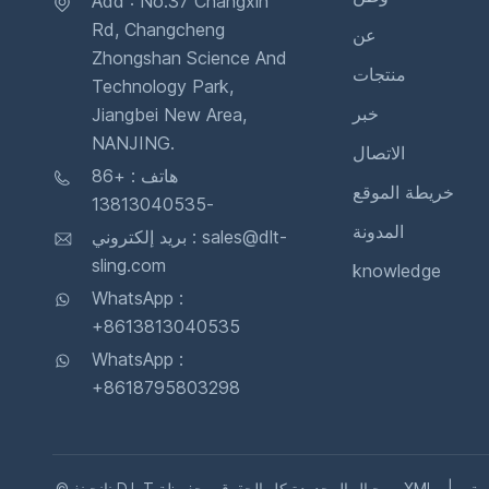
Add : No.37 Changxin
Rd, Changcheng
عن
Zhongshan Science And
منتجات
Technology Park,
خبر
Jiangbei New Area,
NANJING.
الاتصال
هاتف : +86
خريطة الموقع
-13813040535
المدونة
بريد إلكتروني : sales@dlt-
sling.com
knowledge
WhatsApp :
+8613813040535
WhatsApp :
+8618795803298
ية
|
XML
© نانجينغ D.L.T حبال المحدودة كل الحقوق محفوظة .