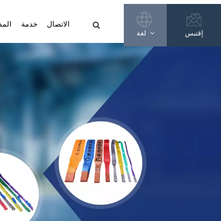
الاتصال
خدمة
المد
إقتبس
لغة
English
Français
Русский
Español
عربي