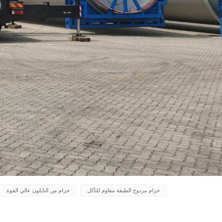
حزام مزدوج الطبقة مقاوم للتآكل
حزام من النايلون عالي القوة