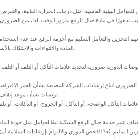
للعوامل البيئية القاسية، مثل درجات الحرارة العالية، والتعرض 
بب تدهورًا في مادة حبال الرفع بمرور الوقت. لذا، من الضروري 
هم التخزين والتعامل السليم مع أحزمة الرفع عند عدم استخدام
الحادة والالتواءات والاحتكاك بالأسطح الكاشطة أثناء التخزين على منع التآكل غير الضروري.
وصات الدورية ضرورية لتحديد علامات التآكل أو التلف أو التل
لضروري اتباع إرشادات الشركة المصنعة بشأن العمر الافتراضي ا
بناءً على الاستخدام والمادة وعوامل أخرى.
توصيات بشأن موعد إيقاف 
لامات التآكل الواضحة، أو التآكل، أو الجروح، أو التآكلات، أو 
تلف عمر خدمة حبال الرفع الشبكية تبعًا لعوامل مثل جودة الماد
ين السليم. يُعدّ الفحص الدوري والالتزام بإرشادات السلامة أمرً