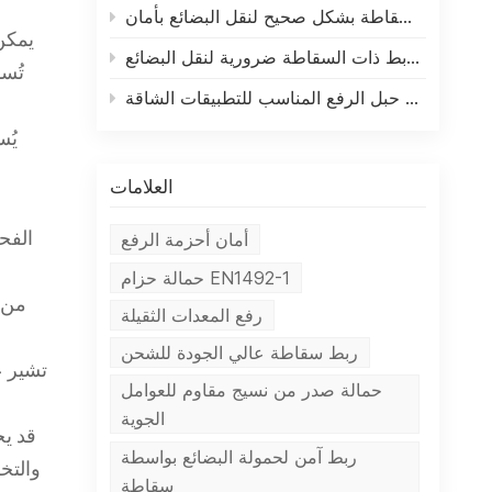
كيفية استخدام أحزمة الربط ذات السقاطة بشكل صحيح لنقل البضائع بأمان
يمكن 
لماذا تعتبر أحزمة الربط ذات السقاطة ضرورية لنقل البضائع
تُس
كيفية اختيار حبل الرفع المناسب للتطبيقات الشاقة
يُس
العلامات
أمان أحزمة الرفع
الفح
حمالة حزام EN1492-1
من ا
رفع المعدات الثقيلة
ربط سقاطة عالي الجودة للشحن
تشير ع
حمالة صدر من نسيج مقاوم للعوامل
الجوية
قد يخ
ربط آمن لحمولة البضائع بواسطة
والتخز
سقاطة