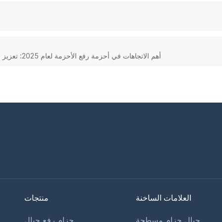
أهم الاتجاهات في أحزمة رفع الأحزمة لعام 2025: تعزيز السلامة والاستدامة في مجال الأعمال التجارية بين الشركات
العلامات الساخنة
منتجات
حبال حزام مسطحة
حزام رفع حبال