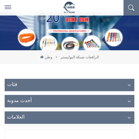
الرافعات شبكة البوليستر
وطن
فئات
أحدث مدونة
العلامات