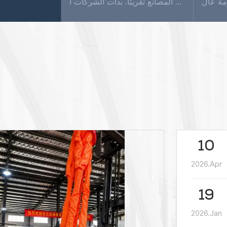
بدأ إنتاج واستخدام أحزمة الرفع المصنوعة من الألياف الاصطناعية في أوروبا والولايات المتحدة منذ 30 عامًا، ويمثل الآن ما يقرب من 70% من إجمالي استهلاك الرفع. ستستخدمه جميع المصانع تقريبًا. بدأت الشركات ا...
10
2026.Apr
19
2026.Jan