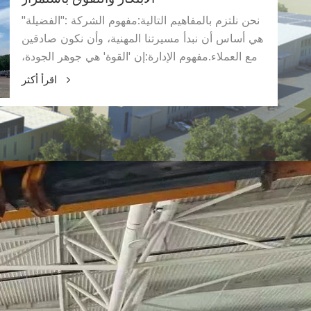
الابتكار والتفوق باستمرار
نحن نلتزم بالمفاهيم التالية:مفهوم الشركة :"الفضيلة"
هي أساس أن نبدأ مسيرتنا المهنية، وأن نكون صادقين
مع العملاء.مفهوم الإدارة:إن 'القوة' هي جوهر الجودة،
وتكون أكثر احترافًا وأكثر دقة.المفهوم المبتكر:'الميزة'
اقرأ أكثر
هي فلسفة العمل، وتحقيق التنمية المستدامة. "منتجات
عالية الجودة تخدم العملاء والابتكار المستمر والتنمية
المستدامة".سياسة الجودة لدينا. سيكون لدينا سعي
أعلى من نقطة بداية أعلى، لنصبح العلامة
التجاريةالمؤسسة في هذه الصناعة حبال.