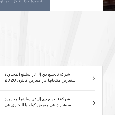
تعتبر حبال الرفع المنسوجة أداة حاسمة في التعامل مع المواد، مما يسمح برفع الأشياء الثقيلة بكفاءة وأمان. ومع ذلك، فمن الضروري استخدام هذه المعدات بشكل صحيح لمنع وقوع الحوادث وضمان سلامة كل من المشغلين و...
الصيانة اليومية للقاذفة المسطحة بسيطة للغاية. باستثناء استخدام المنظفات في بعض الأحيان للتنظيف في الماء، فهي لا تتطلب أي صيانة. تتمتع القاذفة بمقاومة جيدة للتآكل، ومقاومة جيدة جدًا للتآكل، ومقاومة عال...
شركة نانجينغ دي إل تي سلينغ المحدودة
ستعرض منتجاتها في معرض كانتون 2026
- الجناح 13.1D17
شركة نانجينغ دي إل تي سلينغ المحدودة
ستشارك في معرض كولونيا التجاري في
مارس