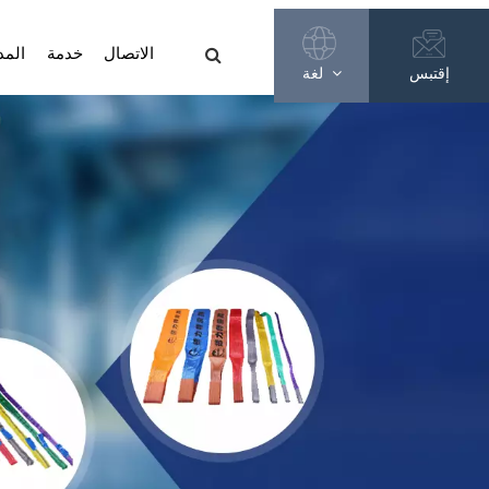
الاتصال
خدمة
المد
إقتبس
لغة
English
Français
Русский
Español
عربي