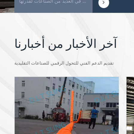
مقدمة: عندما يتعلق الأمر بتأمين البضائع ونقلها، فإن القليل من الأدوات تكون متعددة الاستخدامات وموثوقة مثل أحزمة السقاطة. تُستخدم هذه الأشرطة البسيطة والقوية على نطاق واسع في العديد من الصناعات لقدرتها...
آخر الأخبار من أخبارنا
تقديم الدعم الفني للتحول الرقمي للصناعات التقليدية