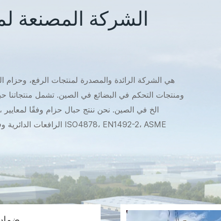
الشركة المصنعة لم
ومنتجات التحكم في البضائع في الصين. تشمل منتجاتنا 
نفسه، يتوفر أيضًا حزام الونش وحزام السحب والخط الرك
والذي يتضمن حزام الخطف، وحزام تمديد الونش، وواقي جذع الشجرة خصيصًا للسوق الأسترالية.