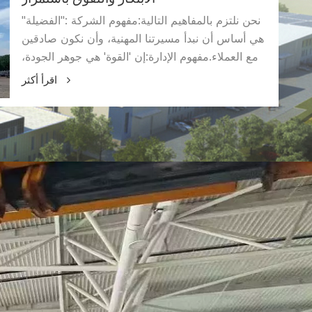
الابتكار والتفوق باستمرار
نحن نلتزم بالمفاهيم التالية:مفهوم الشركة :"الفضيلة"
هي أساس أن نبدأ مسيرتنا المهنية، وأن نكون صادقين
مع العملاء.مفهوم الإدارة:إن 'القوة' هي جوهر الجودة،
وتكون أكثر احترافًا وأكثر دقة.المفهوم المبتكر:'الميزة'
اقرأ أكثر
هي فلسفة العمل، وتحقيق التنمية المستدامة. "منتجات
عالية الجودة تخدم العملاء والابتكار المستمر والتنمية
المستدامة".سياسة الجودة لدينا. سيكون لدينا سعي
أعلى من نقطة بداية أعلى، لنصبح العلامة
التجاريةالمؤسسة في هذه الصناعة حبال.