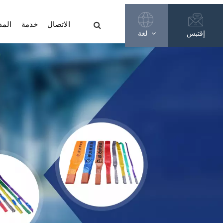
الاتصال
خدمة
المد
إقتبس
لغة
English
Français
Русский
Español
عربي