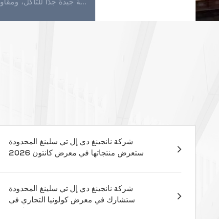
تعتبر حبال الرفع المنسوجة أداة حاسمة في التعامل مع المواد، مما يسمح برفع الأشياء الثقيلة بكفاءة وأمان. ومع ذلك، فمن الضروري استخدام هذه المعدات بشكل صحيح لمنع وقوع الحوادث وضمان سلامة كل من المشغلين و...
الصيانة اليومية للقاذفة المسطحة بسيطة للغاية. باستثناء استخدام المنظفات في بعض الأحيان للتنظيف في الماء، فهي لا تتطلب أي صيانة. تتمتع القاذفة بمقاومة جيدة للتآكل، ومقاومة جيدة جدًا للتآكل، ومقاومة عال...
شركة نانجينغ دي إل تي سلينغ المحدودة
ستعرض منتجاتها في معرض كانتون 2026
- الجناح 13.1D17
شركة نانجينغ دي إل تي سلينغ المحدودة
ستشارك في معرض كولونيا التجاري في
مارس