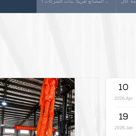
بدأ إنتاج واستخدام أحزمة الرفع المصنوعة من الألياف الاصطناعية في أوروبا والولايات المتحدة منذ 30 عامًا، ويمثل الآن ما يقرب من 70% من إجمالي استهلاك الرفع. ستستخدمه جميع المصانع تقريبًا. بدأت الشركات ا...
10
2026.Apr
19
2026.Jan