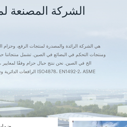
الشركة المصنعة لم
ومنتجات التحكم في البضائع في الصين. تشمل منتجاتنا 
نفسه، يتوفر أيضًا حزام الونش وحزام السحب والخط الرك
والذي يتضمن حزام الخطف، وحزام تمديد الونش، وواقي جذع الشجرة خصيصًا للسوق الأسترالية.