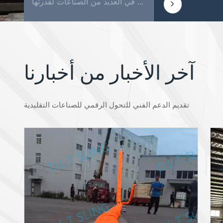
مقدمة: عندما يتعلق الأمر بتأمين البضائع ونقلها، فإن القليل من الأدوات تكون متعددة الاستخدامات وموثوقة مثل أحزمة السقاطة. تُستخدم هذه الأشرطة البسيطة والقوية على نطاق واسع في العديد من الصناعات لقدرتها...
آخر الأخبار من أخبارنا
تقديم الدعم الفني للتحول الرقمي للصناعات التقليدية