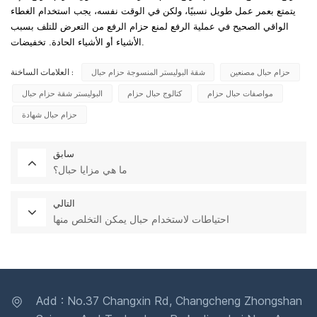
يتمتع بعمر عمل طويل نسبيًا، ولكن في الوقت نفسه، يجب استخدام الغطاء
الواقي الصحيح في عملية الرفع لمنع حزام الرفع من التعرض للتلف بسبب
الأشياء أو الأشياء الحادة. تخفيضات.
حزام حبال مصنعين
شقة البوليستر المنسوجة حزام حبال
العلامات الساخنة :
مواصفات حبال حزام
كتالوج حبال حزام
البوليستر شقة حزام حبال
حزام حبال شهادة
سابق
ما هي مزايا حبال؟
التالي
احتياطات لاستخدام حبال يمكن التخلص منها
Add : No.37 Changxin Rd, Changcheng Zhongshan