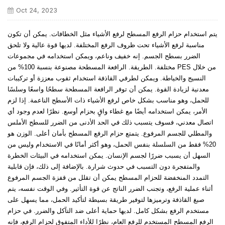
Oct 24, 2023
يتم استخدام حزام الرفع المسطح لرفع الأشياء مثل الخطافات. يمكن أن تكون
مناسبة لرفع الأشياء تحت ظروف الرفع المختلفة. لديها قوة عالية ولا تلحق
الضرر بسطح الجسم. إنه خفيف وناعم، ويمكن استخدامه في مجموعات
مختلفة. الطريقة. الرافعة المسطحة مصنوعة بنسبة 100% من PES من خلال
النسيج والخياطة. ويمكن لطرفي القاذفة استخدام ثقوب معززة أو تركيبات
معدنية لزيادة القوة. يمكن أن توفر الرافعة المسطحة سطحًا واسعًا وسلسًا
للحمل، وهو مناسب بشكل خاص لرفع الأشياء ذات الأسطح الناعمة. إذا لزم
الأمر، يمكن استخدامه أيضًا مع غطاء واقٍ بحزام أوسع. نظرًا لعدم وجود أي
اتصال معدني، فسوف يتسبب ذلك في الحد الأدنى من الضرر للسطح الأملس
والمطلي للجسم المرفوع. يتمتع حزام الرفع المسطح بأمان أعلى. الوزن هو
20% فقط من السلسلة بنفس الحمل، وهو أكثر أمانًا في الاستخدام وليس من
السهل أن يسبب ضررًا لجسم الإنسان. يمكن استخدامه في البيئات الخطرة
والمتفجرة دون التسبب في حدوث شرارة. بالإضافة إلى ذلك، فإن قابلية
التمدد المنخفضة للحزام المسطح يمكن أن تقلل من قفزة الجسم المرفوع
أثناء عملية الرفع، وتجنب الضرر الناتج عن قوة التأثير. وفي الوقت نفسه، يتم
صبغ القاذفة وترميزها لتوفير طريقة بسيطة لتأكيد الحمل، مما يسهل على
مستخدم الرفع بشكل كامل. لديها حماية أعلى ضد التآكل والضرر. في حزام
الرفع المسطح المستخدم للرفع العام، نظرًا للأداء المتفوق لحزام الرفع، فإنه