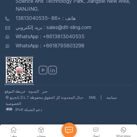
Science And Technology Park, Jiangbei New Area,
NANJING.
هاتف : +86 -13813040535
بريد إلكتروني : sales@dlt-sling.com
WhatsApp : +8613813040535
WhatsApp : +8618795803298
خبر
المدونة
خريطة الموقع
سياسة
|
XML
© نانجينغ D.L.T حبال المحدودة كل الحقوق محفوظة .
الخصوصية
IPv6 دعم الشبكة
WhatsApp
اتصال
منتجات
وطن