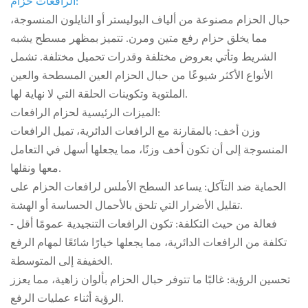
:
الرافعات حزام
حبال الحزام مصنوعة من ألياف البوليستر أو النايلون المنسوجة،
مما يخلق حزام رفع متين ومرن. تتميز بمظهر مسطح يشبه
الشريط وتأتي بعروض مختلفة وقدرات تحميل مختلفة. تشمل
الأنواع الأكثر شيوعًا من حبال الحزام العين المسطحة والعين
الملتوية وتكوينات الحلقة التي لا نهاية لها.
الميزات الرئيسية لحزام الرافعات:
وزن أخف: بالمقارنة مع الرافعات الدائرية، تميل الرافعات
المنسوجة إلى أن تكون أخف وزنًا، مما يجعلها أسهل في التعامل
معها ونقلها.
الحماية ضد التآكل: يساعد السطح الأملس لرافعات الحزام على
تقليل الأضرار التي تلحق بالأحمال الحساسة أو الهشة.
- فعالة من حيث التكلفة: تكون الرافعات التنجيدية عمومًا أقل
تكلفة من الرافعات الدائرية، مما يجعلها خيارًا شائعًا لمهام الرفع
الخفيفة إلى المتوسطة.
تحسين الرؤية: غالبًا ما تتوفر حبال الحزام بألوان زاهية، مما يعزز
الرؤية أثناء عمليات الرفع.