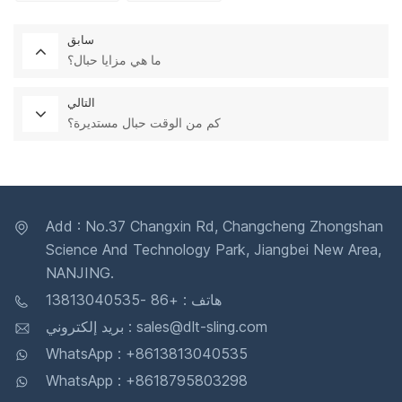
سابق
ما هي مزايا حبال؟
التالي
كم من الوقت حبال مستديرة؟
Add : No.37 Changxin Rd, Changcheng Zhongshan
Science And Technology Park, Jiangbei New Area,
NANJING.
هاتف : +86 -13813040535
بريد إلكتروني : sales@dlt-sling.com
WhatsApp : +8613813040535
WhatsApp : +8618795803298